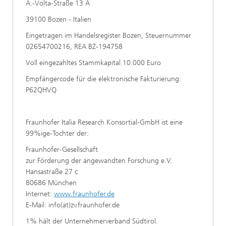
A.-Volta-Straße 13 A
39100 Bozen - Italien
Eingetragen im Handelsregister Bozen, Steuernummer
02654700216, REA BZ-194758
Voll eingezahltes Stammkapital 10.000 Euro
Empfängercode für die elektronische Fakturierung:
P62QHVQ
Fraunhofer Italia Research Konsortial-GmbH ist eine
99%ige-Tochter der:
Fraunhofer-Gesellschaft
zur Förderung der angewandten Forschung e.V.
Hansastraße 27 c
80686 München
Internet:
www.fraunhofer.de
E-Mail: info(at)zv.fraunhofer.de
1% hält der Unternehmerverband Südtirol.