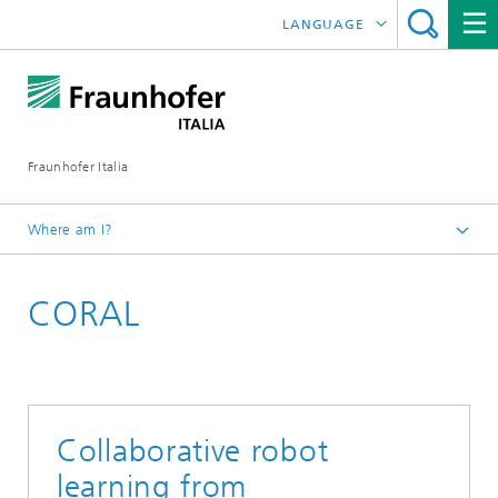
LANGUAGE
DEUTSCH
ENGLISH
Fraunhofer Italia
Where am I?
Italiano
CORAL
Centro applicativo ARENA
Ricerca preliminare e applicazioni
Collaborative robot
learning from