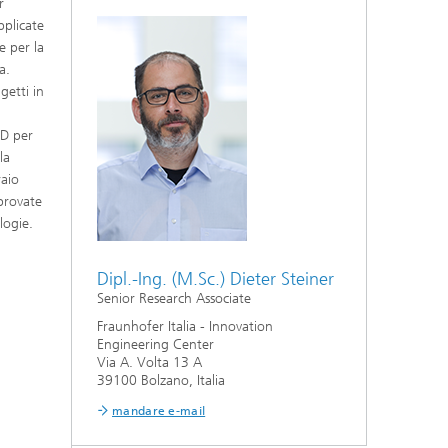
r
pplicate
e per la
a.
getti in
3D per
la
raio
provate
logie.
Dipl.-Ing. (M.Sc.) Dieter Steiner
Senior Research Associate
Fraunhofer Italia - Innovation
Engineering Center
Via A. Volta 13 A
39100 Bolzano, Italia
mandare e-mail