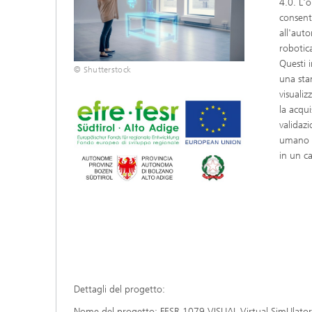
4.0. L'
consent
all'aut
robotica
Questi 
© Shutterstock
una sta
visuali
la acqui
validaz
umano i
in un c
Dettagli del progetto:
Nome del progetto: FESR 1079 VISUAL Virtual SimUlat