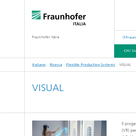
Fraunhofer Italia
Fraun
CHI S
Italiano
Ricerca
Flexible Production Systems
VISUAL
SERVIZI
RICERCA
CENTRO APPLICATIVO ARENA
EVENTI
VISUAL
Il prog
(VR) per