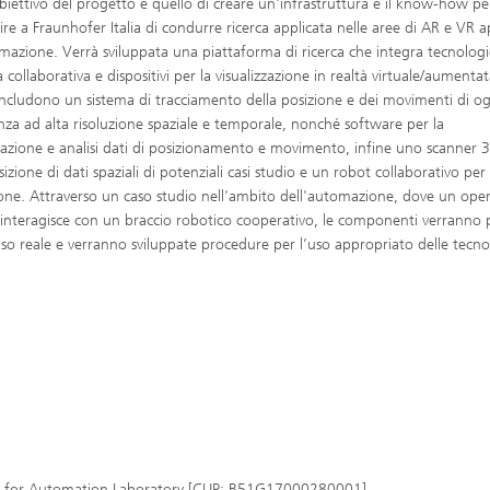
obiettivo del progetto è quello di creare un'infrastruttura e il know-how pe
ire a Fraunhofer Italia di condurre ricerca applicata nelle aree di AR e VR a
omazione. Verrà sviluppata una piattaforma di ricerca che integra tecnologi
 collaborativa e dispositivi per la visualizzazione in realtà virtuale/aumentat
includono un sistema di tracciamento della posizione e dei movimenti di og
nza ad alta risoluzione spaziale e temporale, nonché software per la
zzazione e analisi dati di posizionamento e movimento, infine uno scanner 
sizione di dati spaziali di potenziali casi studio e un robot collaborativo per 
ione. Attraverso un caso studio nell'ambito dell'automazione, dove un ope
nteragisce con un braccio robotico cooperativo, le componenti verranno 
aso reale e verranno sviluppate procedure per l’uso appropriato delle tecno
or for Automation Laboratory [CUP: B51G17000280001]