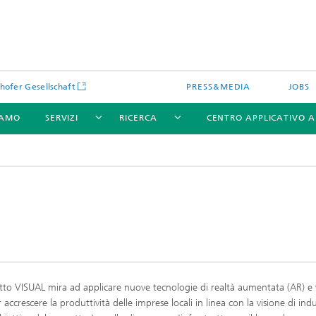
hofer Gesellschaft
PRESS&MEDIA
JOBS
IAMO
SERVIZI
RICERCA
CENTRO APPLICATIVO 
etto VISUAL mira ad applicare nuove tecnologie di realtà aumentata (AR) e 
 accrescere la produttività delle imprese locali in linea con la visione di indu