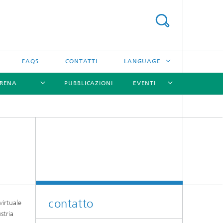
FAQS
CONTATTI
LANGUAGE
ARENA
PUBBLICAZIONI
EVENTI
DEUTSCH
ENGLISH
[X]
[X]
[X]
[X]
contatto
virtuale
stria