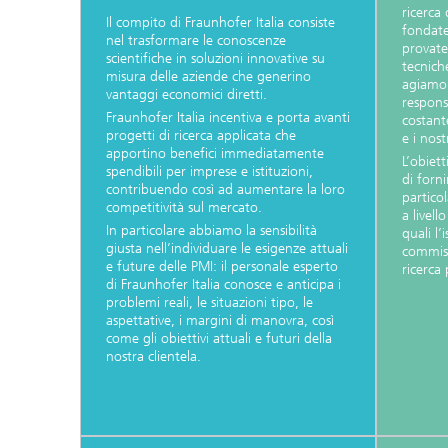
ricerca 
Il compito di Fraunhofer Italia consiste
fondate
nel trasformare le conoscenze
provate 
scientifiche in soluzioni innovative su
tecnich
misura delle aziende che generino
agiamo
vantaggi economici diretti.
respons
Fraunhofer Italia incentiva e porta avanti
costant
progetti di ricerca applicata che
e i nostr
apportino benefici immediatamente
L’obiett
spendibili per imprese e istituzioni,
di forni
contribuendo così ad aumentare la loro
partico
competitività sul mercato.
a livell
In particolare abbiamo la sensibilità
quali l’
giusta nell’individuare le esigenze attuali
commiss
e future delle PMI: il personale esperto
ricerca 
di Fraunhofer Italia conosce e anticipa i
problemi reali, le situazioni tipo, le
aspettative, i margini di manovra, così
come gli obiettivi attuali e futuri della
nostra clientela.