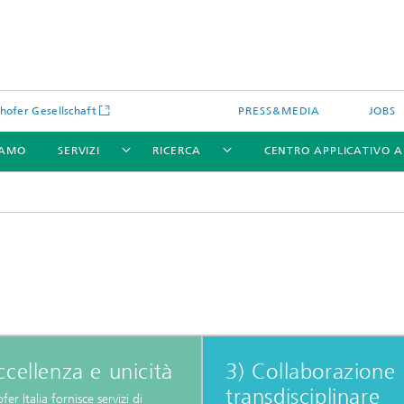
hofer Gesellschaft
PRESS&MEDIA
JOBS
IAMO
SERVIZI
RICERCA
CENTRO APPLICATIVO 
ccellenza e unicità
3) Collaborazione
transdisciplinare
er Italia fornisce servizi di