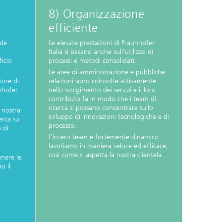
8) Organizzazione
efficiente
nde
Le elevate prestazioni di Fraunhofer
Italia si basano anche sull’utilizzo di
icio
processi e metodi consolidati.
Le aree di amministrazione e pubbliche
tore di
relazioni sono coinvolte attivamente
nhofer
nello svolgimento dei servizi e il loro
contributo fa in modo che i team di
ricerca si possano concentrare sullo
a nostra
sviluppo di innovazioni tecnologiche e di
erca su
processo.
 di
L’intero team è fortemente dinamico:
lavoriamo in maniera veloce ed efficace,
così come si aspetta la nostra clientela.
enere le
o il