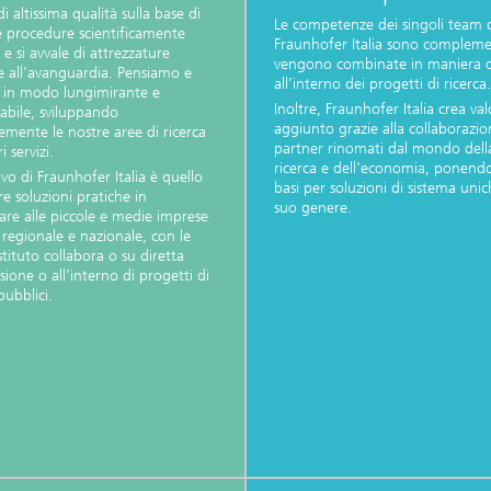
di altissima qualità sulla base di
Le competenze dei singoli team 
 procedure scientificamente
Fraunhofer Italia sono compleme
e si avvale di attrezzature
vengono combinate in maniera o
e all’avanguardia. Pensiamo e
all’interno dei progetti di ricerca.
 in modo lungimirante e
Inoltre, Fraunhofer Italia crea va
abile, sviluppando
aggiunto grazie alla collaborazi
emente le nostre aree di ricerca
partner rinomati dal mondo dell
i servizi.
ricerca e dell'economia, ponendo
ivo di Fraunhofer Italia è quello
basi per soluzioni di sistema unic
re soluzioni pratiche in
suo genere.
lare alle piccole e medie imprese
o regionale e nazionale, con le
istituto collabora o su diretta
ione o all’interno di progetti di
pubblici.