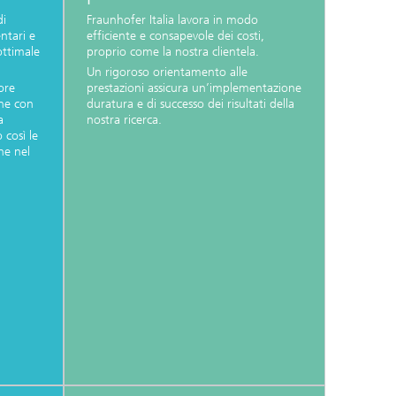
di
Fraunhofer Italia lavora in modo
ntari e
efficiente e consapevole dei costi,
ttimale
proprio come la nostra clientela.
Un rigoroso orientamento alle
lore
prestazioni assicura un’implementazione
one con
duratura e di successo dei risultati della
a
nostra ricerca.
 così le
he nel