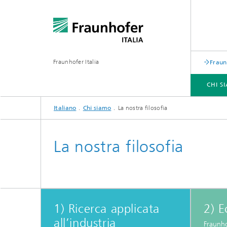
Fraunhofer Italia
Fraun
CHI S
Italiano
Chi siamo
La nostra filosofia
SERVIZI
RICERCA
CENTRO APPLICATIVO ARENA
EVENTI
La nostra filosofia
1) Ricerca applicata
2) E
all’industria
Fraunhof