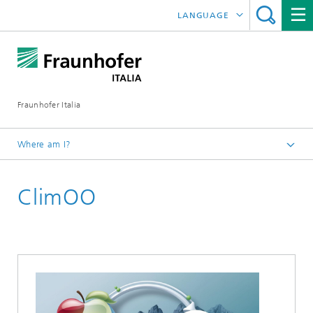
LANGUAGE
DEUTSCH
ENGLISH
Fraunhofer Italia
Where am I?
Italiano
ClimOO
Ricerca
Sustainable Innovation